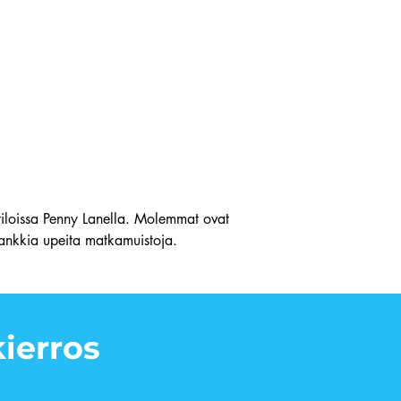
-tiloissa Penny Lanella. Molemmat ovat
 hankkia upeita matkamuistoja.
ierros