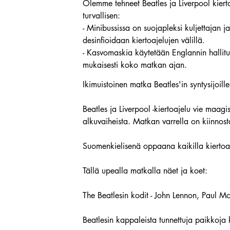
Olemme tehneet Beatles ja Liverpool kier
turvallisen:
- Minibussissa on suojapleksi kuljettajan 
desinfioidaan kiertoajelujen välillä.
- Kasvomaskia käytetään Englannin hallit
mukaisesti koko matkan ajan.
Ikimuistoinen matka Beatles'in syntysijoille!
Beatles ja Liverpool -kiertoajelu vie maagi
alkuvaiheista. Matkan varrella on kiinno
Suomenkielisenä oppaana kaikilla kiertoaje
Tällä upealla matkalla näet ja koet:
The Beatlesin kodit - John Lennon, Paul M
Beatlesin kappaleista tunnettuja paikkoja