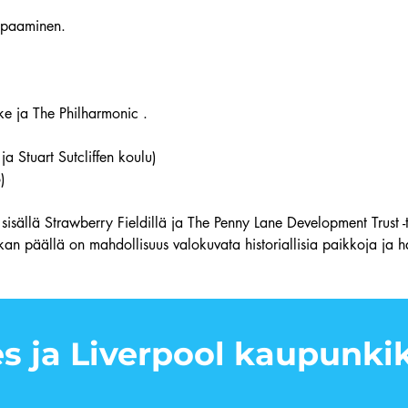
tapaaminen.
ke ja The Philharmonic .
ja Stuart Sutcliffen koulu)
)
sisällä Strawberry Fieldillä ja The Penny Lane Development Trust 
ikan päällä on mahdollisuus valokuvata historiallisia paikkoja ja
s ja Liverpool kaupunkik