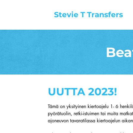
Stevie T
Transfers
Bea
UUTTA 2023!
Tämä on yksityinen kiertoajelu 1- 6 henki
pyörätuolin, retki-istuimen tai muita matka
ajoneuvon tavaratilassa kiertoajelun aika