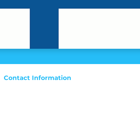
Contact Information
07986 473054
steviet@steviettransfers.com