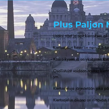
Plus Paljon
Lisäksi näet ja opit kierroksen ai
Kiertoajelun kesto on noin 3,5 tun
Koska kyseessä on yksityinen kierto
Osallistujat voidaan noutaa kierto
ym.
Kiertoajeluja järjestetään joka p
Kiertoajelun aikana on riittäväs