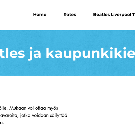
Home
Rates
Beatles Liverpool 
tles ja kaupunkikie
lölle. Mukaan voi ottaa myös
tavaroita, jotka voidaan säilyttää
na.