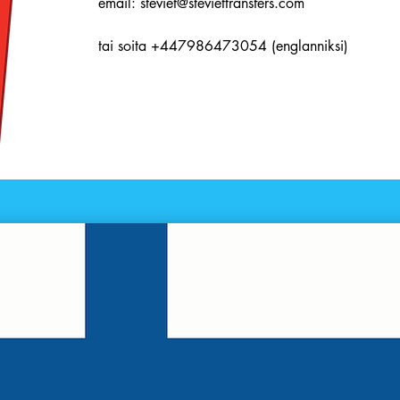
email:
steviet@steviettransfers.com
tai soita +447986473054 (englanniksi)