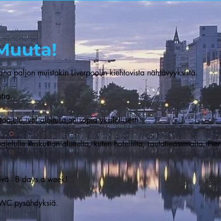
 Muuta!
kana paljon muistakin Liverpoolin kiehtovista nähtävyyksistä.
tia.
ajelu, voi aloitusajan sopia yksilöllisesti.
ajelulle keskustan alueelta, kuten hotellilta, rautatieasemalta, Pi
äivä - 8 days a week!
ti WC pysähdyksiä.