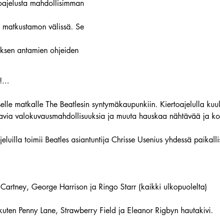
toajelusta mahdollisimman
ja matkustamon välissä. Se
uksen antamien ohjeiden
...
selle matkalle The Beatlesin syntymäkaupunkiin. Kiertoajelulla kuul
stavia valokuvausmahdollisuuksia ja muuta hauskaa nähtävää ja ko
luilla toimii Beatles asiantuntija Chrisse Usenius yhdessä paikalli
cCartney, George Harrison ja Ringo Starr (kaikki ulkopuolelta)
 kuten Penny Lane, Strawberry Field ja Eleanor Rigbyn hautakivi.