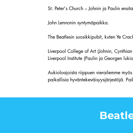
St. Peter's Church – Johnin ja Paulin ensi
John Lennonin syntymäpaikka.
The Beatlesin suosikkipubit, kuten Ye Crac
Liverpool College of Art (Johnin, Cynthian 
Liverpool Institute (Paulin ja Georgen lukio
Aukioloajoista riippuen vierailemme myös 
paikallisia hyväntekeväisyysjärjestöjä. Pa
Beatle